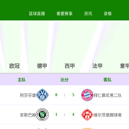
足球直播
篮球直播
重要赛事
资讯
录像
欧冠
德甲
西甲
法甲
意
主队
比分
客队
0
:
5
阿莎芬堡
拜仁慕尼黑二队
1
:
4
安斯巴赫
维尔茨堡踢球者