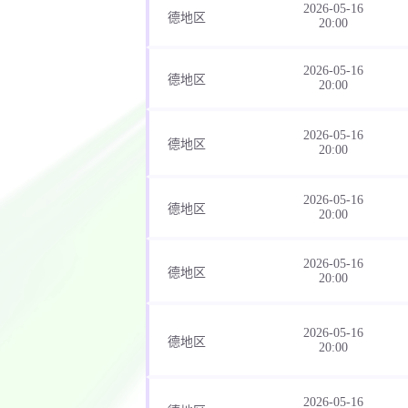
2026-05-16
德地区
20:00
2026-05-16
德地区
20:00
2026-05-16
德地区
20:00
2026-05-16
德地区
20:00
2026-05-16
德地区
20:00
2026-05-16
德地区
20:00
2026-05-16