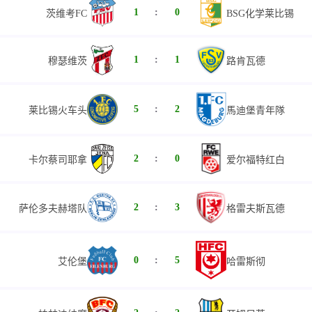
1
:
0
茨维考FC
BSG化学莱比锡
1
:
1
穆瑟维茨
路肯瓦德
5
:
2
莱比锡火车头
馬迪堡青年隊
2
:
0
卡尔蔡司耶拿
爱尔福特红白
2
:
3
萨伦多夫赫塔队
格雷夫斯瓦德
0
:
5
艾伦堡
哈雷斯彻