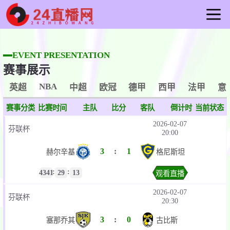
首页
足球直播
EVENT PRESENTATION
赛事展示
篮球直播
重要赛事
NBA
英超
中超
欧冠
德甲
西甲
法甲
意
资讯
赛事分类
比赛时间
主队
比分
客队
倒计时
当前状态
录像
2026-02-07
芬联杯
20:00
3
:
1
赫尔辛基
格尼斯坦
:
:
4341
29
13
观看直播
2026-02-07
芬联杯
20:30
3
:
0
塞那乔其
古比斯