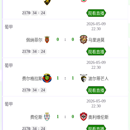
:
:
2170
34
24
观看直播
2026-05-09
葡甲
22:30
0
:
0
佩纳菲尔
马里迪莫
:
:
2170
34
24
观看直播
2026-05-09
葡甲
22:30
1
:
1
费尔格拉斯
波尔蒂芒人
:
:
2170
34
24
观看直播
2026-05-09
葡甲
22:30
1
:
0
费伦斯
奥利维伦斯
:
:
2170
34
24
观看直播