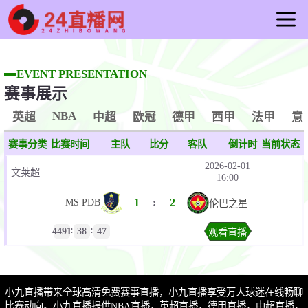
首页
足球直播
EVENT PRESENTATION
赛事展示
篮球直播
重要赛事
NBA
英超
中超
欧冠
德甲
西甲
法甲
意
资讯
赛事分类
比赛时间
主队
比分
客队
倒计时
当前状态
录像
2026-02-01
文莱超
16:00
1
:
2
MS PDB
伦巴之星
:
:
4491
38
47
观看直播
小九直播带来全球高清免费赛事直播，小九直播享受万人球迷在线畅聊
比赛动向。小九直播提供NBA直播，英超直播，德甲直播，中超直播，